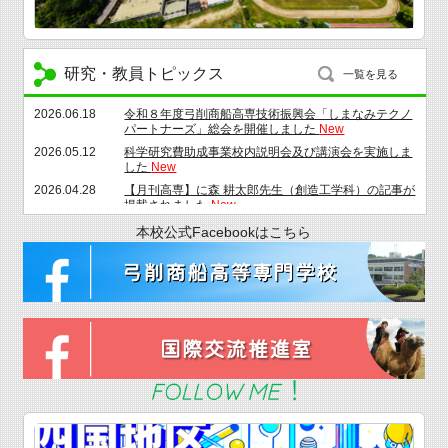
れました
New
研究・教員トピックス
一覧を見る
2026.06.18
令和８年度弓削商船高専技術振興会「しまなみテクノ
パートナーズ」総会を開催しました
New
2026.05.12
科学研究費助成事業校内説明会及び講演会を実施しま
した
New
2026.04.28
【月刊高専】に森 耕太郎先生（創造工学科）の記事が
掲載されました
New
2026.03.30
令和７年度退職時永年勤続者表彰を実施
New
本校公式Facebookはこちら
2026.03.30
令和７年度弓削商船高等専門学校教職員表彰を実施
New
2026.01.21
令和７年度永年勤続者表彰を実施
New
2025.12.16
産学連携フォーラム２０２５・専攻科特別研究中間発
表会を開催しました
New
2025.12.09
教職員を対象にFD研修を実施しました
New
2025.12.04
フルハーネス型墜落制止用器具特別教育を実施しまし
た
New
2025.11.27
高所作業車運転特別教育を実施しました
New