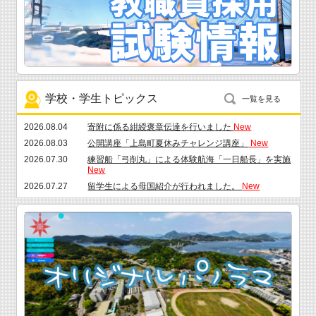
(9/14まで)
New
2026.07.08
令和８年度「広島県高校生等奨学給付金」に係る申請
について(7/31まで)
New
2026.07.01
令和９年度専攻科入学者選抜の結果について
New
2026.06.25
「船員の日」校長談話
New
2026.06.18
遠距離から入学を希望されるみなさまへ～自立応援入
学支援金～
New
学校・学生トピックス
一覧を見る
2026.08.04
寄附に係る紺綬褒章伝達を行いました
New
2026.08.03
公開講座「上島町夏休みチャレンジ講座」
New
2026.07.30
練習船「弓削丸」による体験航海「一日船長」を実施
New
2026.07.27
留学生による母国紹介が行われました。
New
2026.07.24
7月19日（日）第61回全国商船高等専門学校漕艇大会
を開催しました
New
2026.07.17
膨張式救命筏投下実習を実施しました！
New
2026.07.16
海上輸送システム工学専攻2年生による特別研究最終
審査発表会を開催しました
New
2026.07.01
四国総体やり投げ3位入賞！電子機械工学科3年杠学
生、インターハイ出場へ
New
2026.07.01
令和８年度知的財産セミナーを開催しました
New
2026.06.23
第５２回瀬戸内商船高等専門学校２校定期戦が開催さ