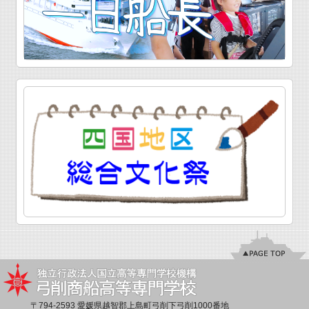
〒794-2593 愛媛県越智郡上島町弓削下弓削1000番地