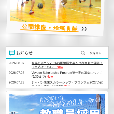
詳しくはこちらから
お知らせ
一覧を見る
2026.08.07
高専ロボコン2026四国地区大会を弓削商船で開催！
（申込はこちら）
New
2026.07.28
Voyage Scholarship Program第一期の募集について
(9/30まで)
New
2026.07.23
ジャパン未来スカラーシップ・プログラム2027の案
内について(10/14締切)
New
2026.07.22
夏季一斉休業のお知らせ ８月１０日（月）～８月１
４日（金）
New
2026.07.18
愛媛県公立高等学校等奨学のための給付金について
（8/28 必着）
New
2026.07.15
令和８年度海技教育財団秋期奨学金の申請について