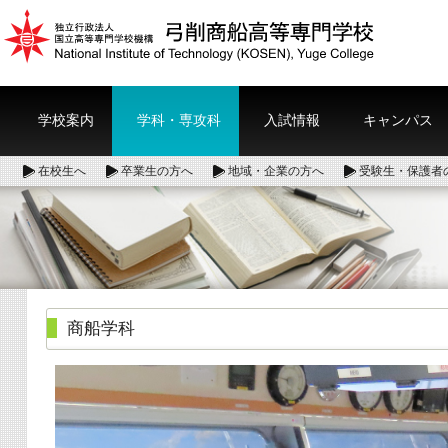
学校案内
学科・専攻科
入試情報
キャンパス
在校生へ
卒業生の方へ
地域・企業の方へ
受験生・保護者
商船学科